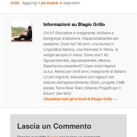
Grillo
. Aggiungi il
permalink
ai segnalibri.
Informazioni su Biagio Grillo
Chi è? Educatore e insegnante, siciliano e
bolognese d'adozione, hispanohablantes per
passione. Cosa ha? 30 anni, una laurea in
Linguistica italiana, una triennale in Storia, la
valigia sempre in mano. Dove vive? Ad
Aguascalientes, Aguascalientes, Mexico.
Esperienze precedenti? Capo-scout Agesci
(a.k.a. Akela) per molti anni, insegnante di italiano
L2 per migranti, educatore con ragazzi con
disturbi dell'apprendimento (DSA), progetto CMB
presso Tema New Town (Ghana) Progetti per il
futuro? ¡Ser feliz!
Visualizza tutti gli articoli di Biagio Grillo
→
Lascia un Commento
Occorre aver fatto il
login
per inviare un commento