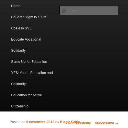
Menu principale
In questo blog tutte le testimonianze dei nostri volontari SVE dai 5 continenti
Home
Vai al contenuto principale
Vai al contenuto secondario
Cerca
Children: right to future!
SVE con FOCSIV
Cos’è lo SVE
Educate Vocational
Solidarity
Stand Up for Education
YES: Youth, Education and
Solidarity!
Education for Active
Citizenship
Posted on
6 novembre 2013
by
Biagio Grillo
Navigazione articolo
←
Precedente
Successivo
→