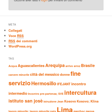
META
Collegati
Voce
RSS
RSS
dei commenti
WordPress.org
TAG
Arequipa
Brasile
Aguascalientes
Acqua
arrivo
arroz
fine
città del messico
donne
carcere minorile
servizio
Hermosillo
incontro
IFEJANT
intercultura
intermedio
Incontro pre-partenza; SVE
istituto san josè
Kosovo
Kosovo; Klina
istruzione
Jean
Lima
lavoro minorile;
lavoro minorile;nats
manthoc
mensa