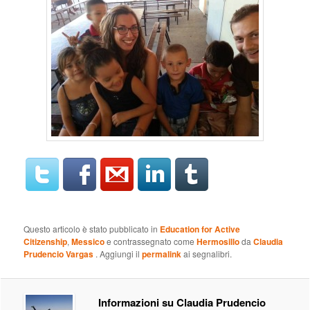
Questo articolo è stato pubblicato in
Education for Active
Citizenship
,
Messico
e contrassegnato come
Hermosillo
da
Claudia
Prudencio Vargas
. Aggiungi il
permalink
ai segnalibri.
Informazioni su Claudia Prudencio