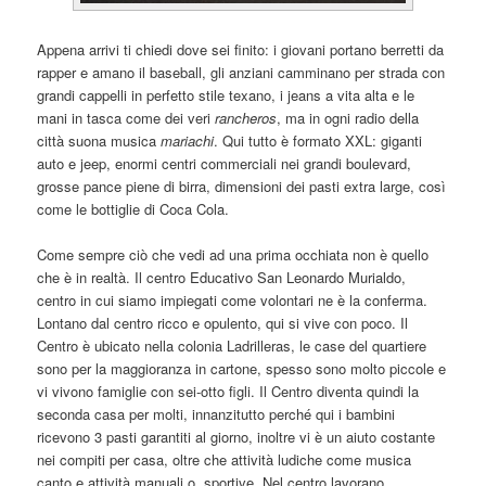
Appena arrivi ti chiedi dove sei finito: i giovani portano berretti da
rapper e amano il baseball, gli anziani camminano per strada con
grandi cappelli in perfetto stile texano, i jeans a vita alta e le
mani in tasca come dei veri
rancheros
, ma in ogni radio della
città suona musica
mariachi
. Qui tutto è formato XXL: giganti
auto e jeep, enormi centri commerciali nei grandi boulevard,
grosse pance piene di birra, dimensioni dei pasti extra large, così
come le bottiglie di Coca Cola.
Come sempre ciò che vedi ad una prima occhiata non è quello
che è in realtà. Il centro Educativo San Leonardo Murialdo,
centro in cui siamo impiegati come volontari ne è la conferma.
Lontano dal centro ricco e opulento, qui si vive con poco. Il
Centro è ubicato nella colonia Ladrilleras, le case del quartiere
sono per la maggioranza in cartone, spesso sono molto piccole e
vi vivono famiglie con sei-otto figli. Il Centro diventa quindi la
seconda casa per molti, innanzitutto perché qui i bambini
ricevono 3 pasti garantiti al giorno, inoltre vi è un aiuto costante
nei compiti per casa, oltre che attività ludiche come musica
canto e attività manuali o sportive. Nel centro lavorano