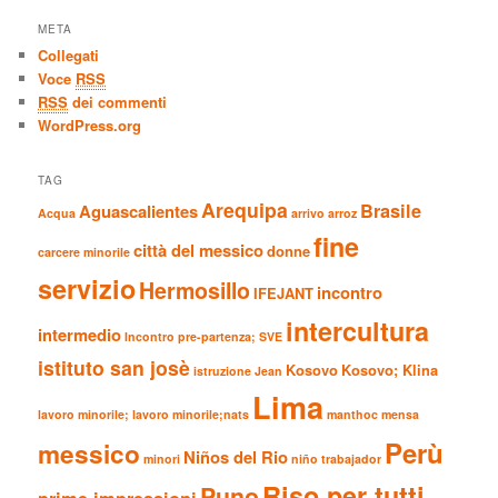
META
Collegati
Voce
RSS
RSS
dei commenti
WordPress.org
TAG
Arequipa
Brasile
Aguascalientes
Acqua
arrivo
arroz
fine
città del messico
donne
carcere minorile
servizio
Hermosillo
incontro
IFEJANT
intercultura
intermedio
Incontro pre-partenza; SVE
istituto san josè
Kosovo
Kosovo; Klina
istruzione
Jean
Lima
lavoro minorile;
lavoro minorile;nats
manthoc
mensa
Perù
messico
Niños del Rio
minori
niño trabajador
Riso per tutti
Puno