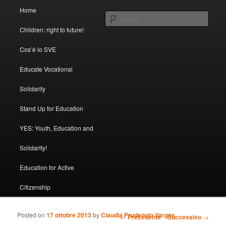
Menu principale
In questo blog tutte le testimonianze dei nostri volontari SVE dai 5 continenti
Home
Vai al contenuto principale
Vai al contenuto secondario
Cerca
Children: right to future!
SVE con FOCSIV
Cos’è lo SVE
Educate Vocational
Solidarity
Stand Up for Education
YES: Youth, Education and
Solidarity!
Education for Active
Citizenship
Posted on
17 ottobre 2013
by
Claudia Prudencio Vargas
Navigazione articolo
←
Precedente
Successivo
→