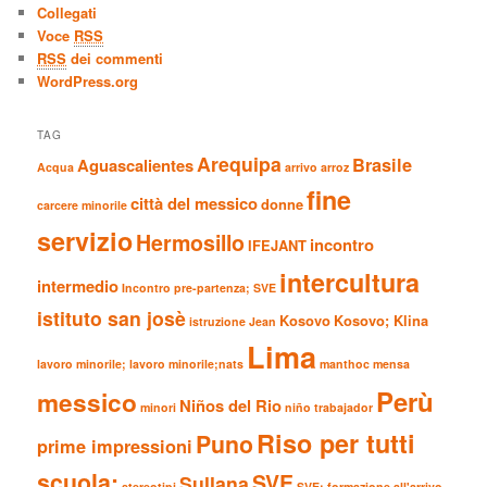
Collegati
Voce
RSS
RSS
dei commenti
WordPress.org
TAG
Arequipa
Brasile
Aguascalientes
Acqua
arrivo
arroz
fine
città del messico
donne
carcere minorile
servizio
Hermosillo
incontro
IFEJANT
intercultura
intermedio
Incontro pre-partenza; SVE
istituto san josè
Kosovo
Kosovo; Klina
istruzione
Jean
Lima
lavoro minorile;
lavoro minorile;nats
manthoc
mensa
Perù
messico
Niños del Rio
minori
niño trabajador
Riso per tutti
Puno
prime impressioni
scuola;
SVE
Sullana
stereotipi
SVE; formazione all'arrivo