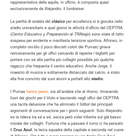
rappresentativa delle aquile, in ufficio, è composta quasi
esclusivamente da Alejandro, il fundraiser.
La partita di andata del
clásico
per eccellenza si è giocata nello
stadio universitario e quel giorno le attività d’ufficio del CEPTRA
(
Centro Educativo y Prepararción al TRAbajo
) sono state di fatto
sospese per evidente e manifesta tensione sportiva. Alfonso, in
completo oro-blu (i poco discreti colori dei Pumas) girava
nervosamente per gli uffici cercando di reperire i biglietti per
portare con sé alla partita più colleghi possibile più qualche
ragazzo che frequenta il centro educativo. Anche Jorge, il
maestro di musica e solitamente distaccato dal calcio, è stato
alla fine convinto dai suoi alunni a portarli allo
stadio
.
I Pumas
hanno perso
, sia all’andata che al ritorno, rimanendo
fuori dai giochi per il titolo e lasciando negli uffici del CEPTRA
una tacita delusione che ha eliminato il
fútbol
dai principali
argomenti di conversazione per i giorni seguenti. Solo Alejandro
se la rideva tra sé e sé, senza però voler infierire sul già basso
morale dei colleghi. Fortuna che a passare il turno ci ha pensato
il
Cruz Azul
, la terza squadra della capitale e seconda nel cuore
di Alfonso. Ora tutti o quasi sperano in una finale Cruz Azul-