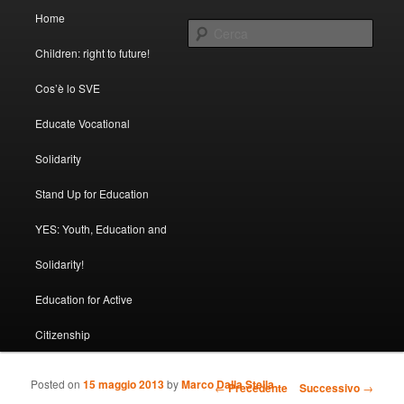
Menu principale
In questo blog tutte le testimonianze dei nostri volontari SVE dai 5 continenti
Home
Vai al contenuto principale
Vai al contenuto secondario
Cerca
Children: right to future!
SVE con FOCSIV
Cos’è lo SVE
Educate Vocational
Solidarity
Stand Up for Education
YES: Youth, Education and
Solidarity!
Education for Active
Citizenship
Posted on
15 maggio 2013
by
Marco Dalla Stella
Navigazione articolo
←
Precedente
Successivo
→