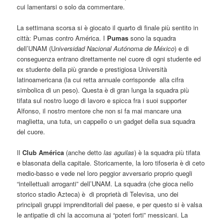
cui lamentarsi o solo da commentare.
La settimana scorsa si è giocato il quarto di finale più sentito in
città: Pumas contro América. I
Pumas
sono la squadra
dell’UNAM (U
niversidad Nacional Autónoma de México
) e di
conseguenza entrano direttamente nel cuore di ogni studente ed
ex studente della più grande e prestigiosa Università
latinoamericana (la cui retta annuale corrisponde alla cifra
simbolica di un peso). Questa è di gran lunga la squadra più
tifata sul nostro luogo di lavoro e spicca fra i suoi supporter
Alfonso, il nostro mentore che non si fa mai mancare una
maglietta, una tuta, un cappello o un gadget della sua squadra
del cuore.
Il
Club América
(anche detto
las aguilas
) è la squadra più tifata
e blasonata della capitale. Storicamente, la loro tifoseria è di ceto
medio-basso e vede nel loro peggior avversario proprio quegli
“intellettuali arroganti” dell’UNAM. La squadra (che gioca nello
storico stadio Azteca) è di proprietà di Televisa, uno dei
principali gruppi imprenditoriali del paese, e per questo si è valsa
le antipatie di chi la accomuna ai “poteri forti” messicani. La